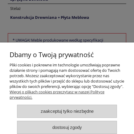
Stelaż
Konstrukcja Drewniana + Płyta Meblowa
* UWAGA! Meble produkowane według specyfikacji
konsumenta nie podlegają zwrotowi
Dbamy o Twoją prywatność
Pomoc
Pliki cookies i pokrewne im technologie umożliwiają poprawne
działanie strony i pomagają nam dostosować ofertę do Twoich
potrzeb. Możesz zaakceptować wykorzystanie przez nas
Moje konto
wszystkich tych plików i przejść do sklepu lub dostosować użycie
plików do swoich preferencji, wybierając opcję "Dostosuj zgody".
Więcej o plikach cookies przeczytasz w naszej Polityce
Płatności i dostawa
prywatności.
Informacje
zaakceptuj tylko niezbędne
O nas
dostosuj zgody