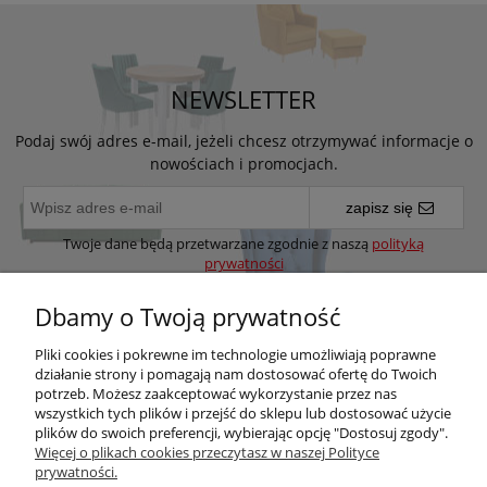
NEWSLETTER
Podaj swój adres e-mail, jeżeli chcesz otrzymywać informacje o
nowościach i promocjach.
zapisz się
Twoje dane będą przetwarzane zgodnie z naszą
polityką
prywatności
Dbamy o Twoją prywatność
Pomoc
Pliki cookies i pokrewne im technologie umożliwiają poprawne
działanie strony i pomagają nam dostosować ofertę do Twoich
potrzeb. Możesz zaakceptować wykorzystanie przez nas
Moje konto
wszystkich tych plików i przejść do sklepu lub dostosować użycie
plików do swoich preferencji, wybierając opcję "Dostosuj zgody".
Więcej o plikach cookies przeczytasz w naszej Polityce
Płatności i dostawa
prywatności.