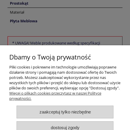
Prostokąt
Materiał
Płyta Meblowa
* UWAGA! Meble produkowane według specyfikacji
konsumenta nie podlegają zwrotowi
Dbamy o Twoją prywatność
Pomoc
Pliki cookies i pokrewne im technologie umożliwiają poprawne
działanie strony i pomagają nam dostosować ofertę do Twoich
potrzeb. Możesz zaakceptować wykorzystanie przez nas
Moje konto
wszystkich tych plików i przejść do sklepu lub dostosować użycie
plików do swoich preferencji, wybierając opcję "Dostosuj zgody".
Więcej o plikach cookies przeczytasz w naszej Polityce
Płatności i dostawa
prywatności.
Informacje
zaakceptuj tylko niezbędne
O nas
dostosuj zgody