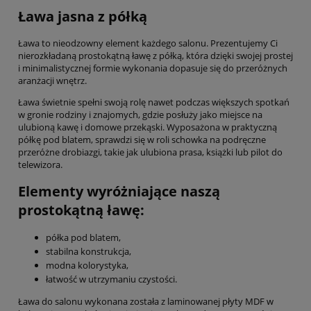
Ława jasna z półką
Ława to nieodzowny element każdego salonu. Prezentujemy Ci
nierozkładaną prostokątną ławę z półką, która dzięki swojej prostej
i minimalistycznej formie wykonania dopasuje się do przeróżnych
aranżacji wnętrz.
Ława świetnie spełni swoją rolę nawet podczas większych spotkań
w gronie rodziny i znajomych, gdzie posłuży jako miejsce na
ulubioną kawę i domowe przekąski. Wyposażona w praktyczną
półkę pod blatem, sprawdzi się w roli schowka na podręczne
przeróżne drobiazgi, takie jak ulubiona prasa, książki lub pilot do
telewizora.
Elementy wyróżniające naszą
prostokątną ławę:
półka pod blatem,
stabilna konstrukcja,
modna kolorystyka,
łatwość w utrzymaniu czystości.
Ława do salonu wykonana została z laminowanej płyty MDF w