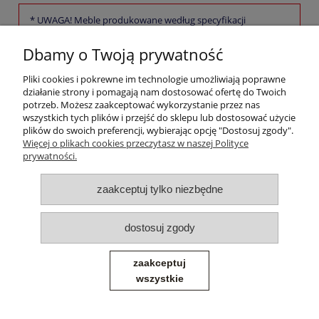
* UWAGA! Meble produkowane według specyfikacji
konsumenta nie podlegają zwrotowi
Dbamy o Twoją prywatność
Pomoc
Pliki cookies i pokrewne im technologie umożliwiają poprawne
działanie strony i pomagają nam dostosować ofertę do Twoich
potrzeb. Możesz zaakceptować wykorzystanie przez nas
Moje konto
wszystkich tych plików i przejść do sklepu lub dostosować użycie
plików do swoich preferencji, wybierając opcję "Dostosuj zgody".
Więcej o plikach cookies przeczytasz w naszej Polityce
Płatności i dostawa
prywatności.
Informacje
zaakceptuj tylko niezbędne
O nas
dostosuj zgody
zaakceptuj
wszystkie
© 2026 syl-dom.pl - Wszelkie prawa zastrzeżone - Producent Mebli
Tapicerowanych
Sklep internetowy Shoper.pl