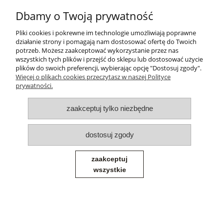
konsumenta nie podlegają zwrotowi
Dbamy o Twoją prywatność
Pomoc
Pliki cookies i pokrewne im technologie umożliwiają poprawne
działanie strony i pomagają nam dostosować ofertę do Twoich
potrzeb. Możesz zaakceptować wykorzystanie przez nas
Moje konto
wszystkich tych plików i przejść do sklepu lub dostosować użycie
plików do swoich preferencji, wybierając opcję "Dostosuj zgody".
Więcej o plikach cookies przeczytasz w naszej Polityce
Płatności i dostawa
prywatności.
Informacje
zaakceptuj tylko niezbędne
O nas
dostosuj zgody
zaakceptuj
wszystkie
© 2026 syl-dom.pl - Wszelkie prawa zastrzeżone - Producent Mebli
Tapicerowanych
Sklep internetowy Shoper.pl