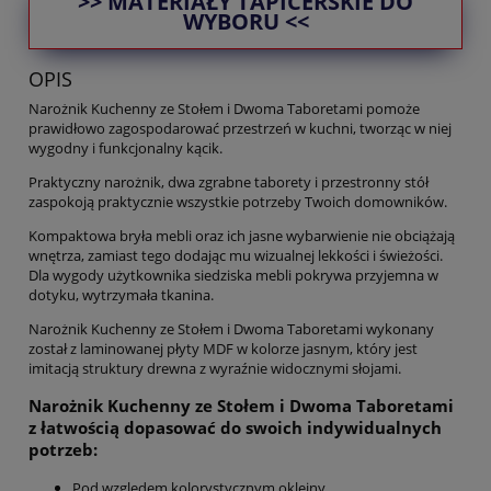
>> MATERIAŁY TAPICERSKIE DO
WYBORU <<
OPIS
Narożnik Kuchenny ze Stołem i Dwoma Taboretami pomoże
prawidłowo zagospodarować przestrzeń w kuchni, tworząc w niej
wygodny i funkcjonalny kącik.
Praktyczny narożnik, dwa zgrabne taborety i przestronny stół
zaspokoją praktycznie wszystkie potrzeby Twoich domowników.
Kompaktowa bryła mebli oraz ich jasne wybarwienie nie obciążają
wnętrza, zamiast tego dodając mu wizualnej lekkości i świeżości.
Dla wygody użytkownika siedziska mebli pokrywa przyjemna w
dotyku, wytrzymała tkanina.
Narożnik Kuchenny ze Stołem i Dwoma Taboretami wykonany
został z laminowanej płyty MDF w kolorze jasnym, który jest
imitacją struktury drewna z wyraźnie widocznymi słojami.
Narożnik Kuchenny ze Stołem i Dwoma Taboretami
z łatwością dopasować do swoich indywidualnych
potrzeb:
Pod względem kolorystycznym okleiny