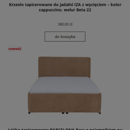
Krzesło tapicerowane do jadalni IZA z wycięciem – kolor
cappuccino, welur Beta 22
380,00 zł
do koszyka
nowość
Łóżko tapicerowane BARCELONA Pasy z pojemnikiem na