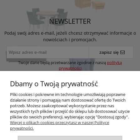
NEWSLETTER
Podaj swój adres e-mail, jeżeli chcesz otrzymywać informacje o
nowościach i promocjach.
zapisz się
Twoje dane będą przetwarzane zgodnie z naszą
polityką
prywatności
Dbamy o Twoją prywatność
Pomoc
Pliki cookies i pokrewne im technologie umożliwiają poprawne
działanie strony i pomagają nam dostosować ofertę do Twoich
potrzeb. Możesz zaakceptować wykorzystanie przez nas
Moje konto
wszystkich tych plików i przejść do sklepu lub dostosować użycie
plików do swoich preferencji, wybierając opcję "Dostosuj zgody".
Więcej o plikach cookies przeczytasz w naszej Polityce
Płatności i dostawa
prywatności.
Informacje